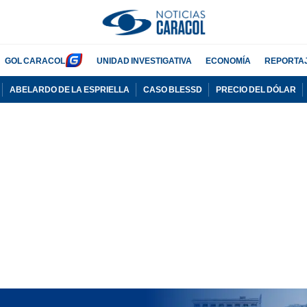
GOL CARACOL
UNIDAD INVESTIGATIVA
ECONOMÍA
REPORTA
ABELARDO DE LA ESPRIELLA
CASO BLESSD
PRECIO DEL DÓLAR
PUBLICIDAD