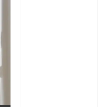
X
Whatsapp
Copiar enlace
Telegram
LinkedIn