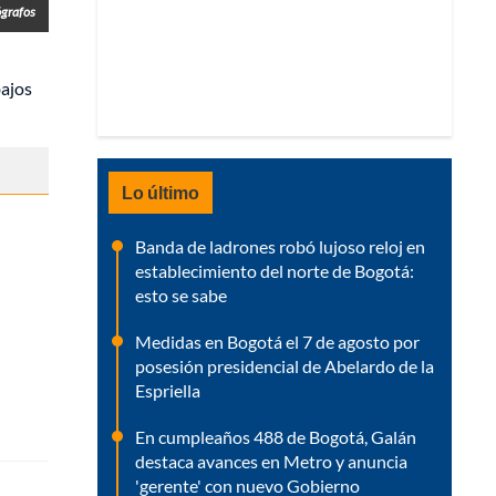
ógrafos
bajos
Lo último
Banda de ladrones robó lujoso reloj en
establecimiento del norte de Bogotá:
esto se sabe
Medidas en Bogotá el 7 de agosto por
posesión presidencial de Abelardo de la
Espriella
En cumpleaños 488 de Bogotá, Galán
destaca avances en Metro y anuncia
'gerente' con nuevo Gobierno