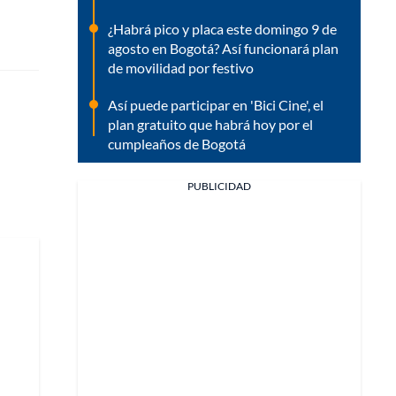
¿Habrá pico y placa este domingo 9 de
agosto en Bogotá? Así funcionará plan
de movilidad por festivo
Así puede participar en 'Bici Cine', el
plan gratuito que habrá hoy por el
cumpleaños de Bogotá
PUBLICIDAD