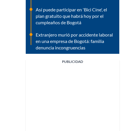
Así puede participar en 'Bici Cine', el
plan gratuito que habrá hoy por el
cumpleaños de Bogotá
Extranjero murió por accidente laboral
en una empresa de Bogotá: familia
denuncia incongruencias
PUBLICIDAD