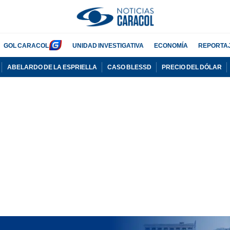
GOL CARACOL
UNIDAD INVESTIGATIVA
ECONOMÍA
REPORTA
ABELARDO DE LA ESPRIELLA
CASO BLESSD
PRECIO DEL DÓLAR
PUBLICIDAD