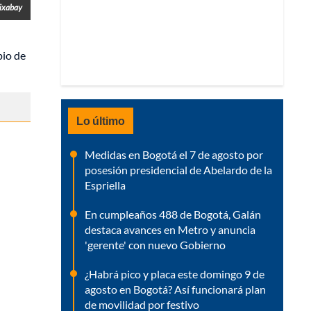
ixabay
pio de
Lo último
Medidas en Bogotá el 7 de agosto por
posesión presidencial de Abelardo de la
Espriella
En cumpleaños 488 de Bogotá, Galán
destaca avances en Metro y anuncia
'gerente' con nuevo Gobierno
¿Habrá pico y placa este domingo 9 de
agosto en Bogotá? Así funcionará plan
de movilidad por festivo