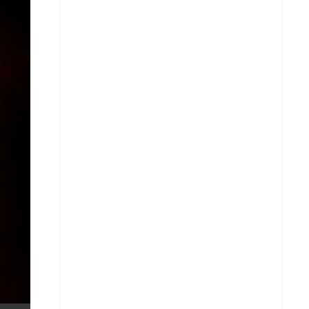
X
Whatsapp
Copiar enlace
Telegram
LinkedIn