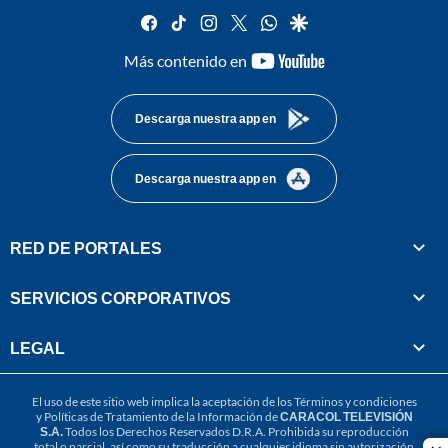
facebook
tiktok
instagram
twitter
whatsapp
google
youtube-
Más contenido en
footer
Descarga nuestra app en
Descarga nuestra app en
RED DE PORTALES
SERVICIOS CORPORATIVOS
LEGAL
El uso de este sitio web implica la aceptación de los
Términos y condiciones
y
Políticas de Tratamiento de la Información
de
CARACOL TELEVISIÓN
S.A.
Todos los Derechos Reservados D.R.A. Prohibida su reproducción
total o parcial, así como su traducción a cualquier idioma sin autorización