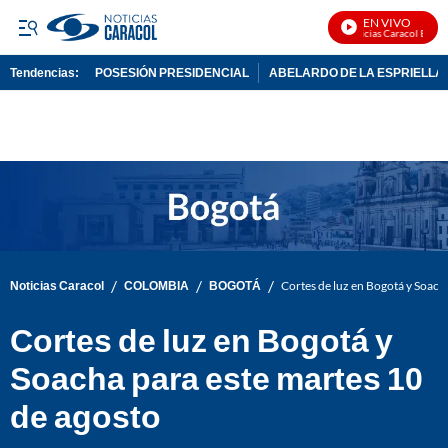
EN VIVO
Noticias Caracol En Viv
Tendencias:
POSESIÓN PRESIDENCIAL
ABELARDO DE LA ESPRIELLA
PUBLICIDAD
/
/
/
Noticias Caracol
COLOMBIA
BOGOTÁ
Cortes de luz en Bogotá y Soach
Cortes de luz en Bogotá y
Soacha para este martes 10
de agosto