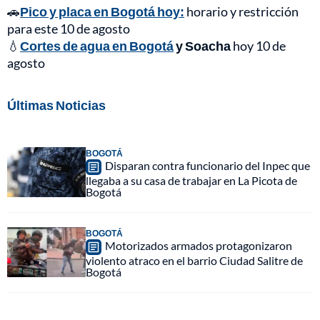
🚗
Pico y placa en Bogotá hoy:
horario y restricción
para este 10 de agosto
💧
Cortes de agua en Bogotá
y Soacha
hoy 10 de
agosto
Últimas Noticias
BOGOTÁ
Disparan contra funcionario del Inpec que
llegaba a su casa de trabajar en La Picota de
Bogotá
BOGOTÁ
Motorizados armados protagonizaron
violento atraco en el barrio Ciudad Salitre de
Bogotá