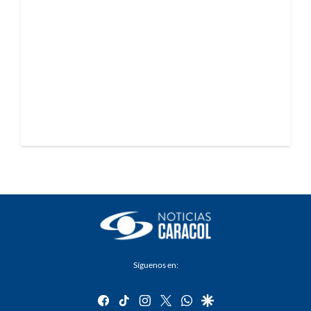
Síguenos en:
facebook
tiktok
instagram
twitter
whatsapp
google