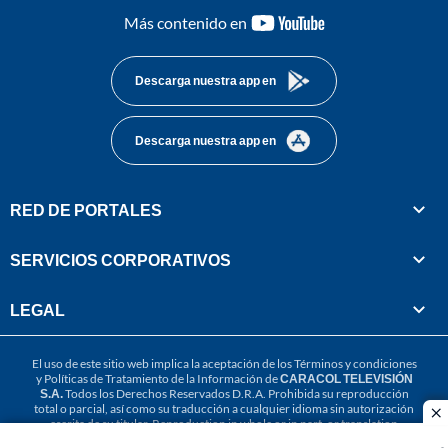
youtube-
Más contenido en
footer
Descarga nuestra app en
Descarga nuestra app en
RED DE PORTALES
SERVICIOS CORPORATIVOS
LEGAL
El uso de este sitio web implica la aceptación de los
Términos y condiciones
y
Políticas de Tratamiento de la Información
de
CARACOL TELEVISIÓN
S.A.
Todos los Derechos Reservados D.R.A. Prohibida su reproducción
total o parcial, así como su traducción a cualquier idioma sin autorización
cl
escrita de su titular. Reproduction in whole or in part, or translation
without written permission is prohibited. All rights reserved 2025.