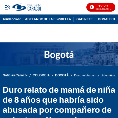
EN VIVO
Noticias Caracol En Vivo
Tendencias:
ABELARDO DE LA ESPRIELLA
GABINETE
DONALD TR
PUBLICIDAD
/
/
/
Noticias Caracol
COLOMBIA
BOGOTÁ
Duro relato de mamá de niña de
Duro relato de mamá de niña
de 8 años que habría sido
abusada por compañero de