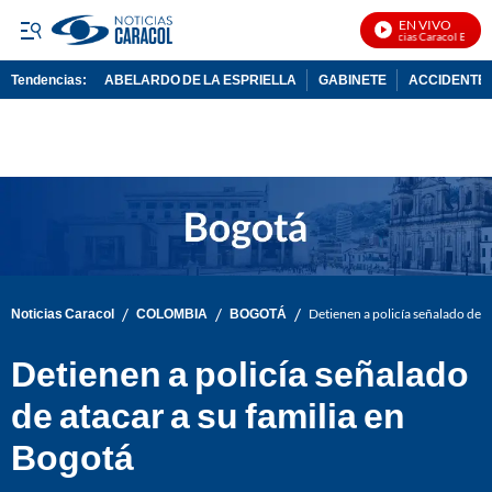
EN VIVO
Noticias Caracol En Vivo
Tendencias:
ABELARDO DE LA ESPRIELLA
GABINETE
ACCIDENTE 
PUBLICIDAD
/
/
/
Noticias Caracol
COLOMBIA
BOGOTÁ
Detienen a policía señalado de a
Detienen a policía señalado
de atacar a su familia en
Bogotá