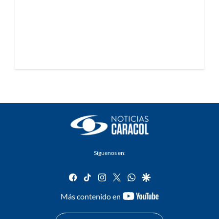
Síguenos en:
facebook
tiktok
instagram
twitter
whatsapp
google
youtube-
Más contenido en
footer