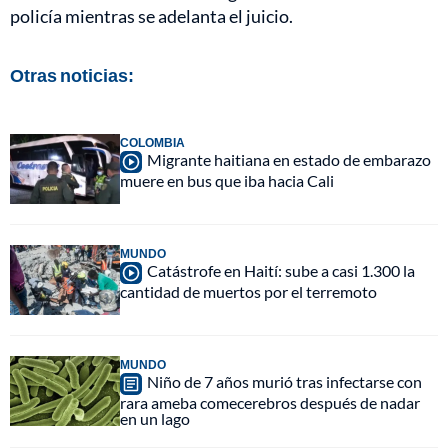
policía mientras se adelanta el juicio.
Otras noticias:
COLOMBIA
Migrante haitiana en estado de embarazo
muere en bus que iba hacia Cali
MUNDO
Catástrofe en Haití: sube a casi 1.300 la
cantidad de muertos por el terremoto
MUNDO
Niño de 7 años murió tras infectarse con
rara ameba comecerebros después de nadar
en un lago