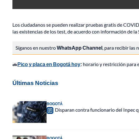
Los ciudadanos se pueden realizar pruebas gratis de COVI
las existencias de los test, de acuerdo con información de la 
Síganos en nuestro
WhatsApp Channel
, para recibir las
🚗
Pico y placa en Bogotá hoy
:
horario y restricción para 
Últimas Noticias
BOGOTÁ
Disparan contra funcionario del Inpec q
BOGOTÁ