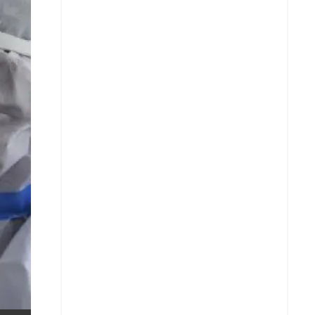
X
Whatsapp
Copiar enlace
Telegram
LinkedIn