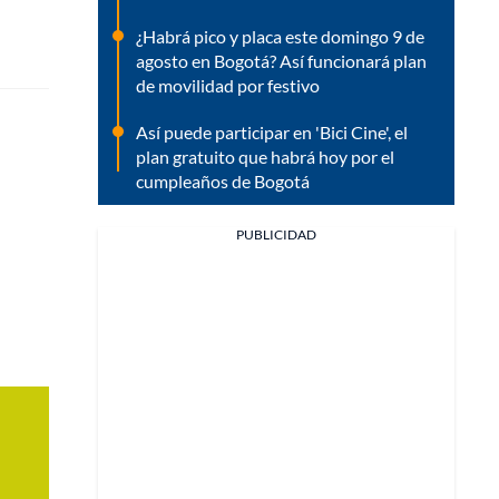
¿Habrá pico y placa este domingo 9 de
agosto en Bogotá? Así funcionará plan
de movilidad por festivo
Así puede participar en 'Bici Cine', el
plan gratuito que habrá hoy por el
cumpleaños de Bogotá
PUBLICIDAD