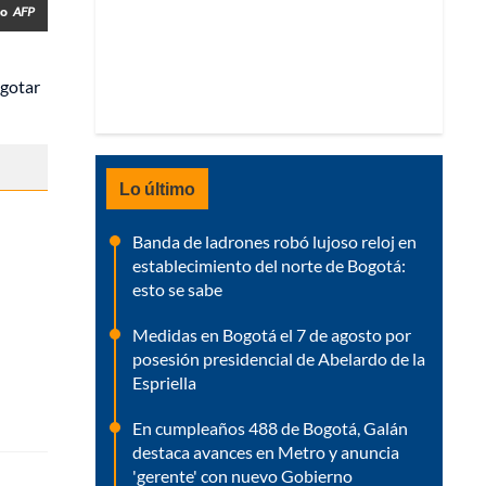
to
AFP
agotar
Lo último
Banda de ladrones robó lujoso reloj en
establecimiento del norte de Bogotá:
esto se sabe
Medidas en Bogotá el 7 de agosto por
posesión presidencial de Abelardo de la
Espriella
En cumpleaños 488 de Bogotá, Galán
destaca avances en Metro y anuncia
'gerente' con nuevo Gobierno