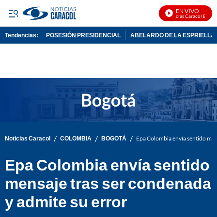
EN VIVO
Noticias Caracol En Vivo
Tendencias:
POSESIÓN PRESIDENCIAL
ABELARDO DE LA ESPRIELLA
PUBLICIDAD
/
/
/
Noticias Caracol
COLOMBIA
BOGOTÁ
Epa Colombia envía sentido mens
Epa Colombia envía sentido
mensaje tras ser condenada
y admite su error