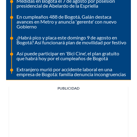
Medidas en Bogotá el 7 de agosto por posesión
presidencial de Abelardo de la Espriella
En cumpleaños 488 de Bogotá, Galán destaca
avances en Metro y anuncia 'gerente' con nuevo
Gobierno
¿Habrá pico y placa este domingo 9 de agosto en
Bogotá? Así funcionará plan de movilidad por festivo
Así puede participar en 'Bici Cine', el plan gratuito
que habrá hoy por el cumpleaños de Bogotá
Extranjero murió por accidente laboral en una
empresa de Bogotá: familia denuncia incongruencias
PUBLICIDAD