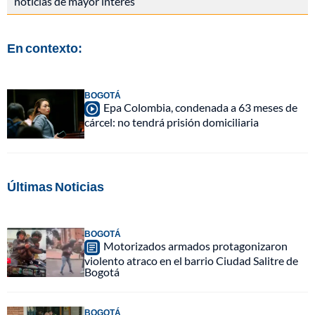
noticias de mayor interés
En contexto:
BOGOTÁ
Epa Colombia, condenada a 63 meses de
cárcel: no tendrá prisión domiciliaria
Últimas Noticias
BOGOTÁ
Motorizados armados protagonizaron
violento atraco en el barrio Ciudad Salitre de
Bogotá
BOGOTÁ