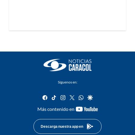
Síguenos en:
facebook
tiktok
instagram
twitter
whatsapp
google
youtube-
Más contenido en
footer
Descarga nuestra app en