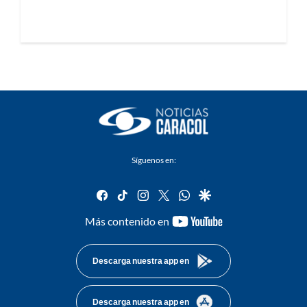
Síguenos en:
facebook
tiktok
instagram
twitter
whatsapp
google
youtube-
Más contenido en
footer
Descarga nuestra app en
Descarga nuestra app en