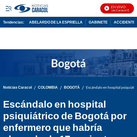
EN VIVO
Noticias Caracol En Vivo
Tendencias:
ABELARDO DE LA ESPRIELLA
GABINETE
ACCIDENTE 
PUBLICIDAD
/
/
/
Noticias Caracol
COLOMBIA
BOGOTÁ
Escándalo en hospital psiquiátr
Escándalo en hospital
psiquiátrico de Bogotá por
enfermero que habría