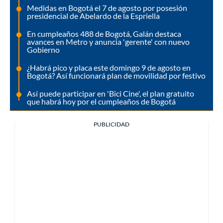
Medidas en Bogotá el 7 de agosto por posesión
presidencial de Abelardo de la Espriella
En cumpleaños 488 de Bogotá, Galán destaca
avances en Metro y anuncia 'gerente' con nuevo
Gobierno
¿Habrá pico y placa este domingo 9 de agosto en
Bogotá? Así funcionará plan de movilidad por festivo
Así puede participar en 'Bici Cine', el plan gratuito
que habrá hoy por el cumpleaños de Bogotá
PUBLICIDAD