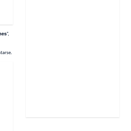
ches
”,
tarse.