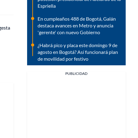
Espriella
En cumpleaños 488 de Bogotá, Galán
destaca avances en Metro y anuncia
gesta
'gerente' con nuevo Gobierno
¿Habrá pico y placa este domingo 9 de
agosto en Bogotá? Así funcionará plan
de movilidad por festivo
PUBLICIDAD