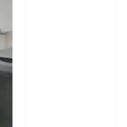
Facebook
X
Whatsapp
Copiar enlace
Telegram
LinkedIn