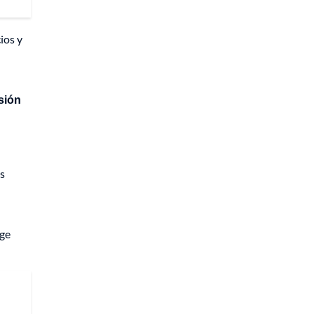
ios y
nsión
as
rge