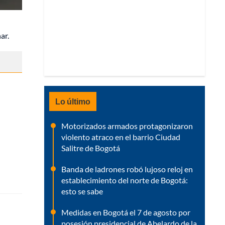
ar.
Lo último
Motorizados armados protagonizaron
violento atraco en el barrio Ciudad
Salitre de Bogotá
Banda de ladrones robó lujoso reloj en
establecimiento del norte de Bogotá:
esto se sabe
Medidas en Bogotá el 7 de agosto por
posesión presidencial de Abelardo de la