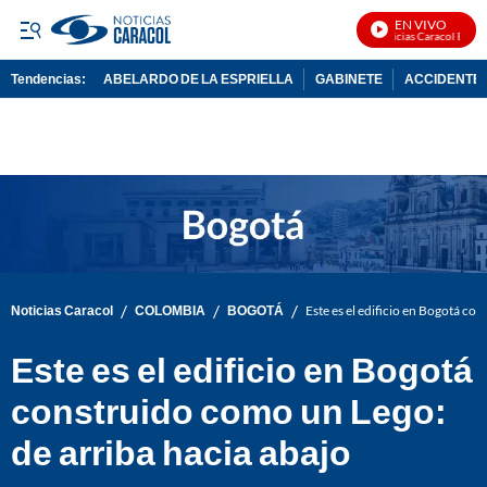
EN VIVO
Noticias Caracol En Viv
Tendencias:
ABELARDO DE LA ESPRIELLA
GABINETE
ACCIDENTE 
PUBLICIDAD
/
/
/
Noticias Caracol
COLOMBIA
BOGOTÁ
Este es el edificio en Bogotá co
Este es el edificio en Bogotá
construido como un Lego:
de arriba hacia abajo