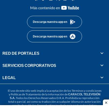
youtube-
Más contenido en
footer
Descarga nuestra app en
Descarga nuestra app en
RED DE PORTALES
SERVICIOS CORPORATIVOS
LEGAL
El uso de este sitio web implica la aceptación de los
Términos y condiciones
y
Políticas de Tratamiento de la Información
de
CARACOL TELEVISIÓN
S.A.
Todos los Derechos Reservados D.R.A. Prohibida su reproducción
total o parcial, así como su traducción a cualquier idioma sin autorización
cl
escrita de su titular. Reproduction in whole or in part, or translation
without written permission is prohibited. All rights reserved 2025.