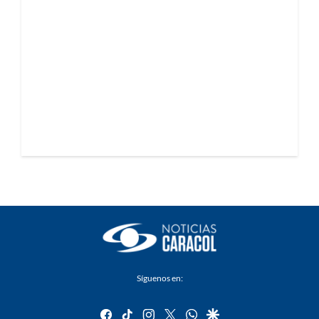
Síguenos en:
facebook
tiktok
instagram
twitter
whatsapp
google