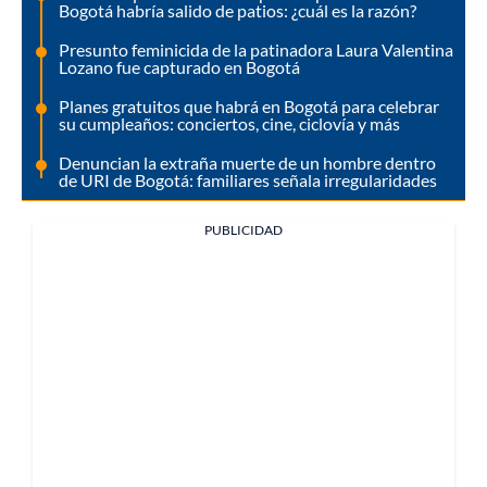
Bogotá habría salido de patios: ¿cuál es la razón?
Presunto feminicida de la patinadora Laura Valentina
Lozano fue capturado en Bogotá
Planes gratuitos que habrá en Bogotá para celebrar
su cumpleaños: conciertos, cine, ciclovía y más
Denuncian la extraña muerte de un hombre dentro
de URI de Bogotá: familiares señala irregularidades
PUBLICIDAD