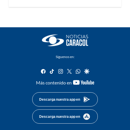
Síguenos en:
facebook
tiktok
instagram
twitter
whatsapp
google
youtube-
Más contenido en
footer
Descarga nuestra app en
Descarga nuestra app en