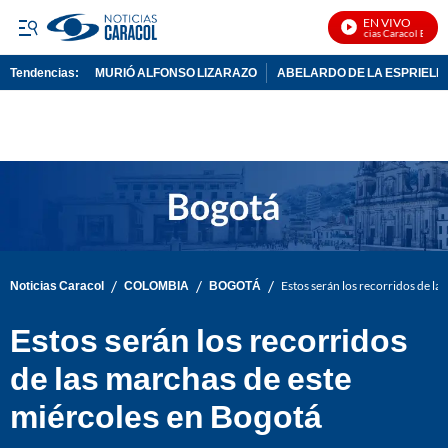
EN VIVO
Noticias Caracol En Vivo
Tendencias:
MURIÓ ALFONSO LIZARAZO
ABELARDO DE LA ESPRIELL
PUBLICIDAD
/
/
/
Noticias Caracol
COLOMBIA
BOGOTÁ
Estos serán los recorridos de la
Estos serán los recorridos
de las marchas de este
miércoles en Bogotá