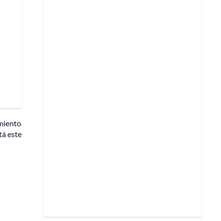
imiento
tá este