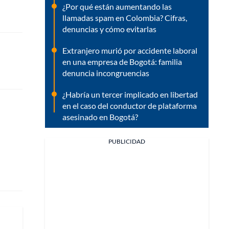
¿Por qué están aumentando las
llamadas spam en Colombia? Cifras,
denuncias y cómo evitarlas
Extranjero murió por accidente laboral
en una empresa de Bogotá: familia
denuncia incongruencias
¿Habría un tercer implicado en libertad
en el caso del conductor de plataforma
asesinado en Bogotá?
PUBLICIDAD