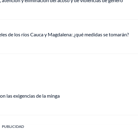
, atención y eliminación del acoso y de violencias de género
veles de los ríos Cauca y Magdalena: ¿qué medidas se tomarán?
on las exigencias de la minga
PUBLICIDAD