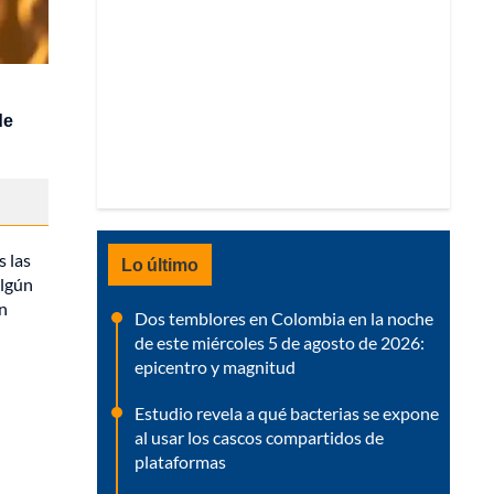
de
s las
Lo último
algún
n
Dos temblores en Colombia en la noche
de este miércoles 5 de agosto de 2026:
epicentro y magnitud
Estudio revela a qué bacterias se expone
al usar los cascos compartidos de
plataformas