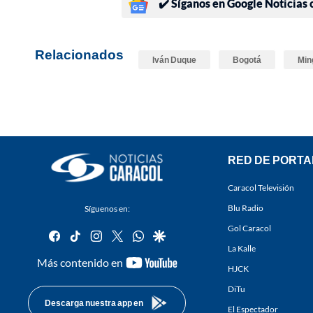
✔️ Síganos en Google Noticias
Relacionados
Iván Duque
Bogotá
Min
RED DE PORTA
Caracol Televisión
Blu Radio
Síguenos en:
Gol Caracol
facebook
tiktok
instagram
twitter
whatsapp
google
La Kalle
youtube-
Más contenido en
HJCK
footer
DiTu
Descarga nuestra app en
El Espectador