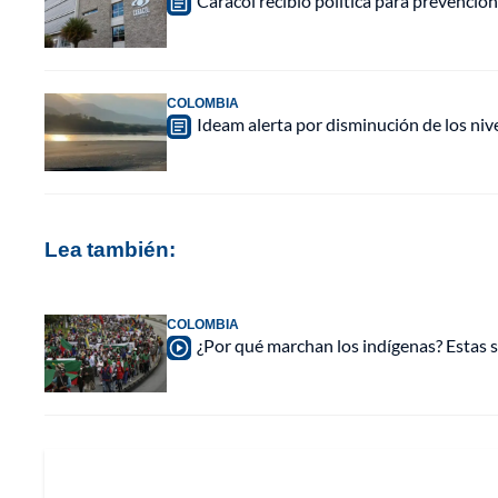
Caracol recibió política para prevención
COLOMBIA
Ideam alerta por disminución de los ni
Lea también:
COLOMBIA
¿Por qué marchan los indígenas? Estas s