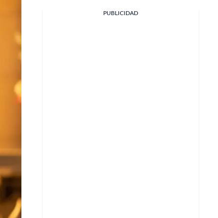
PUBLICIDAD
Facebook
X
Whatsapp
Copiar enlace
Telegram
LinkedIn