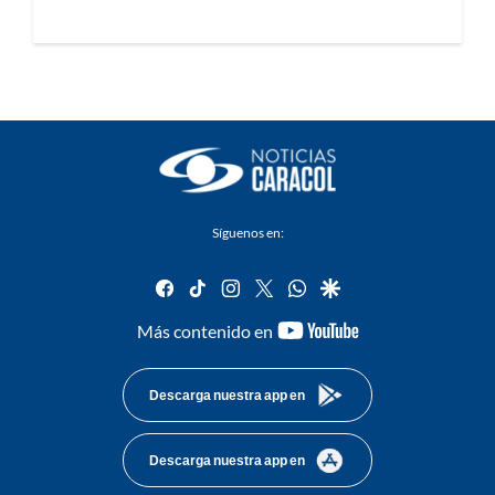
Síguenos en:
facebook
tiktok
instagram
twitter
whatsapp
google
youtube-
Más contenido en
footer
Descarga nuestra app en
Descarga nuestra app en