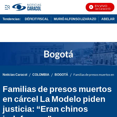
EN VIVO
Noticias Caracol En Vivo
Tendencias:
DÉFICIT FISCAL
MURIÓ ALFONSO LIZARAZO
ABELARDO
PUBLICIDAD
/
/
/
Noticias Caracol
COLOMBIA
BOGOTÁ
Familias de presos muertos en cá
Familias de presos muertos
en cárcel La Modelo piden
justicia: “Eran chinos