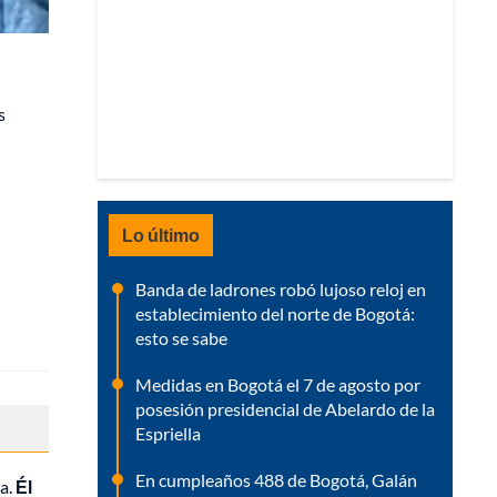
s
Lo último
Banda de ladrones robó lujoso reloj en
establecimiento del norte de Bogotá:
esto se sabe
Medidas en Bogotá el 7 de agosto por
posesión presidencial de Abelardo de la
Espriella
En cumpleaños 488 de Bogotá, Galán
ra.
Él