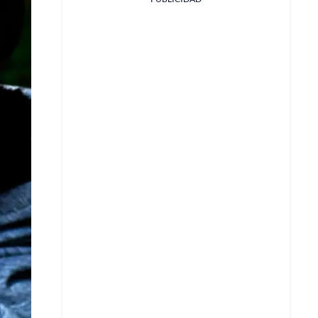
Facebook
X
Whatsapp
Copiar enlace
Telegram
LinkedIn