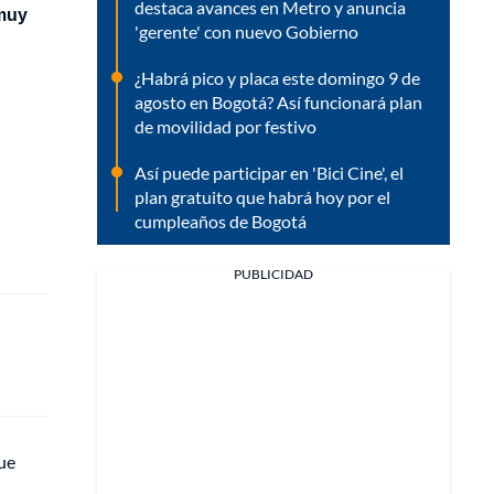
destaca avances en Metro y anuncia
 muy
'gerente' con nuevo Gobierno
¿Habrá pico y placa este domingo 9 de
agosto en Bogotá? Así funcionará plan
de movilidad por festivo
Así puede participar en 'Bici Cine', el
plan gratuito que habrá hoy por el
cumpleaños de Bogotá
PUBLICIDAD
ue