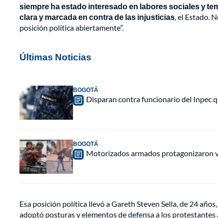
siempre ha estado interesado en labores sociales y tem
clara y marcada en contra de las injusticias
, el Estado. 
posición política abiertamente”.
Últimas Noticias
BOGOTÁ
Disparan contra funcionario del Inpec q
BOGOTÁ
Motorizados armados protagonizaron vio
Esa posición política llevó a Gareth Steven Sella, de 24 años,
adoptó posturas y elementos de defensa a los protestantes a