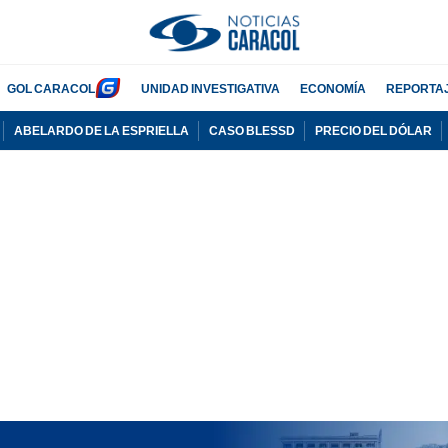
GOL CARACOL
UNIDAD INVESTIGATIVA
ECONOMÍA
REPORTA
ABELARDO DE LA ESPRIELLA
CASO BLESSD
PRECIO DEL DÓLAR
PUBLICIDAD