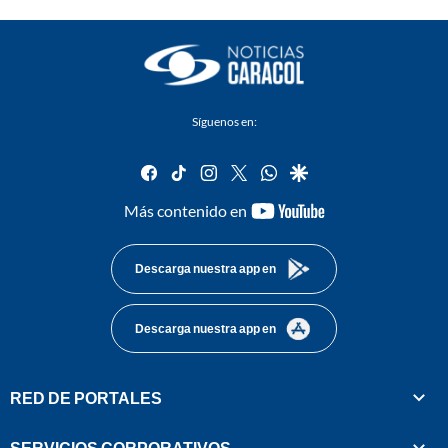
Síguenos en:
facebook
tiktok
instagram
twitter
whatsapp
google
youtube-
Más contenido en
footer
Descarga nuestra app en
Descarga nuestra app en
RED DE PORTALES
SERVICIOS CORPORATIVOS