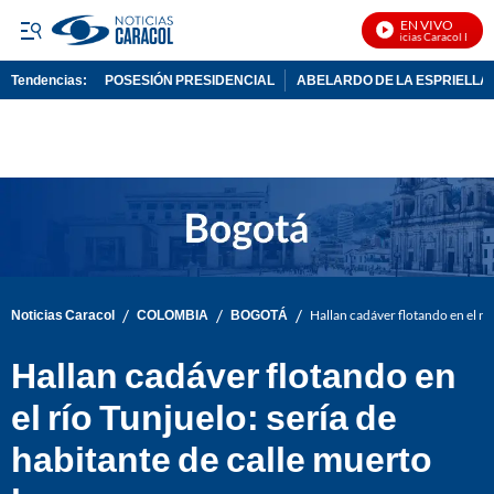
EN VIVO
Noticias Caracol En Viv
Tendencias:
POSESIÓN PRESIDENCIAL
ABELARDO DE LA ESPRIELLA
PUBLICIDAD
/
/
/
Noticias Caracol
COLOMBIA
BOGOTÁ
Hallan cadáver flotando en el rí
Hallan cadáver flotando en
el río Tunjuelo: sería de
habitante de calle muerto