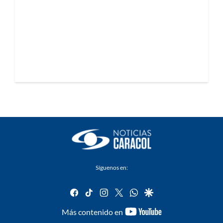
Síguenos en:
facebook
tiktok
instagram
twitter
whatsapp
google
youtube-
Más contenido en
footer