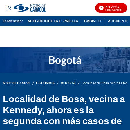
EN VIVO
Noticias Caracol En Vi
Tendencias:
ABELARDO DE LA ESPRIELLA
GABINETE
ACCIDENTE 
PUBLICIDAD
/
/
/
Noticias Caracol
COLOMBIA
BOGOTÁ
Localidad de Bosa, vecina a Ken
Localidad de Bosa, vecina a
Kennedy, ahora es la
segunda con más casos de