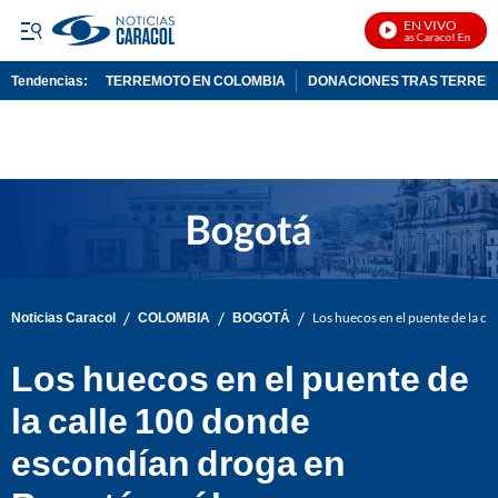
EN VIVO
Noticias Caracol En Vivo
Tendencias:
TERREMOTO EN COLOMBIA
DONACIONES TRAS TERRE
PUBLICIDAD
/
/
/
Noticias Caracol
COLOMBIA
BOGOTÁ
Los huecos en el puente de la c
Los huecos en el puente de
la calle 100 donde
escondían droga en