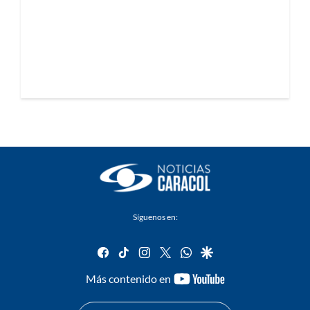
Síguenos en:
facebook
tiktok
instagram
twitter
whatsapp
google
youtube-
Más contenido en
footer