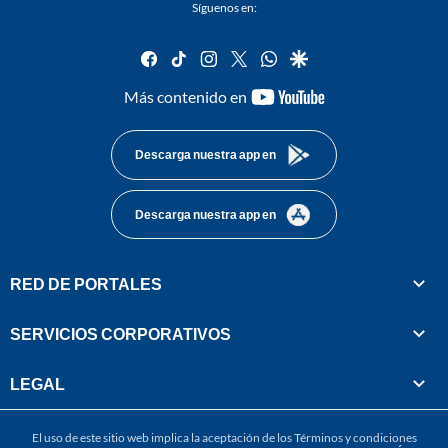
Síguenos en:
facebook
tiktok
instagram
twitter
whatsapp
google
youtube-
Más contenido en
footer
Descarga nuestra app en
Descarga nuestra app en
RED DE PORTALES
SERVICIOS CORPORATIVOS
LEGAL
El uso de este sitio web implica la aceptación de los
Términos y condiciones