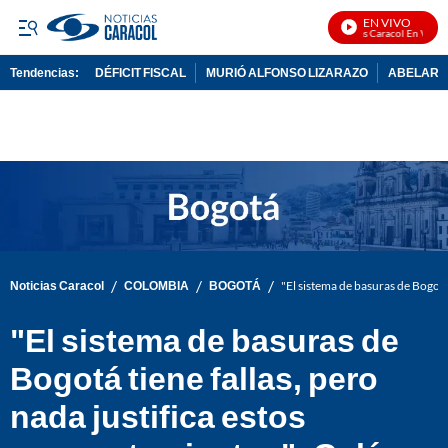
EN VIVO
Noticias Caracol En Vivo
Tendencias:
DÉFICIT FISCAL
MURIÓ ALFONSO LIZARAZO
ABELARDO
PUBLICIDAD
/
/
/
Noticias Caracol
COLOMBIA
BOGOTÁ
"El sistema de basuras de Bogotá
"El sistema de basuras de
Bogotá tiene fallas, pero
nada justifica estos