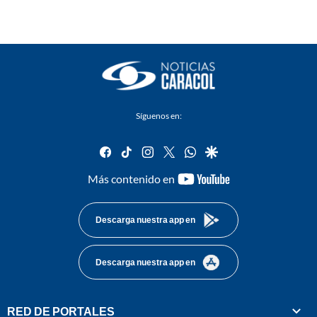
Síguenos en:
facebook
tiktok
instagram
twitter
whatsapp
google
youtube-
Más contenido en
footer
Descarga nuestra app en
Descarga nuestra app en
RED DE PORTALES