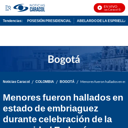
EN VIVO
Noticias Caracol En Vivo
Tendencias:
POSESIÓN PRESIDENCIAL
ABELARDO DE LA ESPRIELLA
PUBLICIDAD
/
/
/
Noticias Caracol
COLOMBIA
BOGOTÁ
Menores fueron hallados en est
Menores fueron hallados en
estado de embriaguez
durante celebración de la