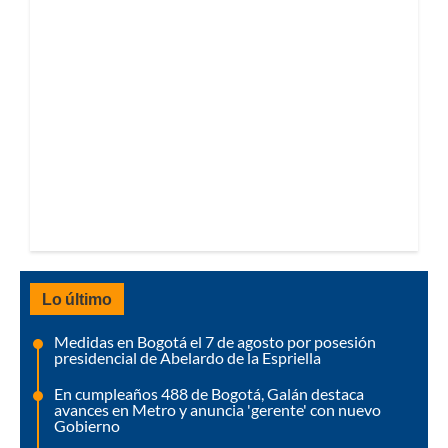
Lo último
Medidas en Bogotá el 7 de agosto por posesión
presidencial de Abelardo de la Espriella
En cumpleaños 488 de Bogotá, Galán destaca
avances en Metro y anuncia 'gerente' con nuevo
Gobierno