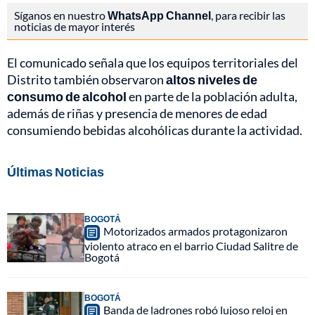
Síganos en nuestro
WhatsApp Channel
, para recibir las
noticias de mayor interés
El comunicado señala que los equipos territoriales del
Distrito también observaron
altos niveles de
consumo de alcohol
en parte de la población adulta,
además de riñas y presencia de menores de edad
consumiendo bebidas alcohólicas durante la actividad.
Últimas Noticias
BOGOTÁ
Motorizados armados protagonizaron
violento atraco en el barrio Ciudad Salitre de
Bogotá
BOGOTÁ
Banda de ladrones robó lujoso reloj en