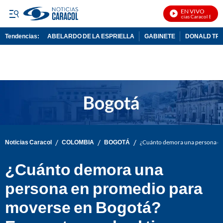
EN VIVO
Noticias Caracol En Vivo
Tendencias:
ABELARDO DE LA ESPRIELLA
GABINETE
DONALD TR
PUBLICIDAD
/
/
/
Noticias Caracol
COLOMBIA
BOGOTÁ
¿Cuánto demora una persona en 
¿Cuánto demora una
persona en promedio para
moverse en Bogotá?