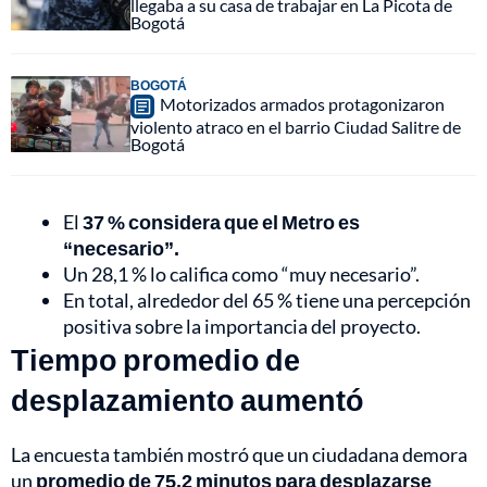
llegaba a su casa de trabajar en La Picota de
Bogotá
BOGOTÁ
Motorizados armados protagonizaron
violento atraco en el barrio Ciudad Salitre de
Bogotá
El
37 % considera que el Metro es
“necesario”.
Un 28,1 % lo califica como “muy necesario”.
En total, alrededor del 65 % tiene una percepción
positiva sobre la importancia del proyecto.
Tiempo promedio de
desplazamiento aumentó
La encuesta también mostró que un ciudadana demora
un
promedio de 75,2 minutos para desplazarse