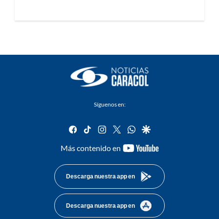
Síguenos en:
facebook
tiktok
instagram
twitter
whatsapp
google
youtube-
Más contenido en
footer
Descarga nuestra app en
Descarga nuestra app en