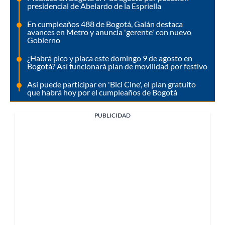
presidencial de Abelardo de la Espriella
En cumpleaños 488 de Bogotá, Galán destaca
avances en Metro y anuncia 'gerente' con nuevo
Gobierno
¿Habrá pico y placa este domingo 9 de agosto en
Bogotá? Así funcionará plan de movilidad por festivo
Así puede participar en 'Bici Cine', el plan gratuito
que habrá hoy por el cumpleaños de Bogotá
PUBLICIDAD