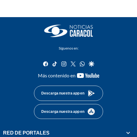
Síguenos en:
facebook
tiktok
instagram
twitter
whatsapp
google
youtube-
Más contenido en
footer
Descarga nuestra app en
Descarga nuestra app en
RED DE PORTALES