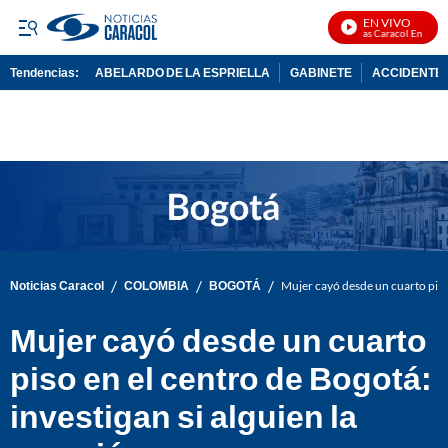
EN VIVO
Noticias Caracol En Vivo
Tendencias:
ABELARDO DE LA ESPRIELLA
GABINETE
ACCIDENTE 
PUBLICIDAD
/
/
/
Noticias Caracol
COLOMBIA
BOGOTÁ
Mujer cayó desde un cuarto piso 
Mujer cayó desde un cuarto
piso en el centro de Bogotá:
investigan si alguien la