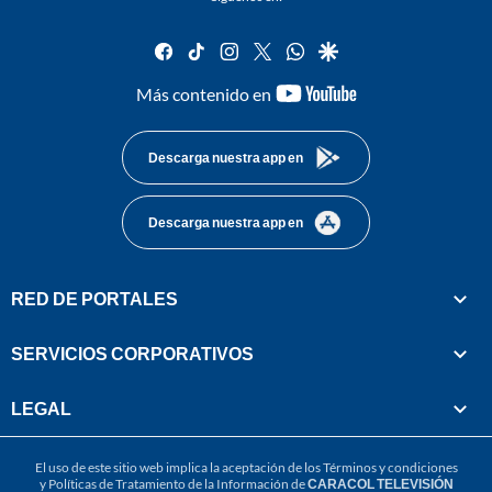
facebook
tiktok
instagram
twitter
whatsapp
google
youtube-
Más contenido en
footer
Descarga nuestra app en
Descarga nuestra app en
RED DE PORTALES
SERVICIOS CORPORATIVOS
LEGAL
El uso de este sitio web implica la aceptación de los
Términos y condiciones
y
Políticas de Tratamiento de la Información
de
CARACOL TELEVISIÓN