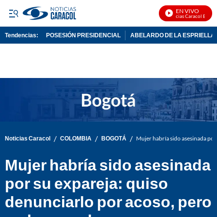
EN VIVO
Noticias Caracol En Vivo
Tendencias:
POSESIÓN PRESIDENCIAL
ABELARDO DE LA ESPRIELLA
PUBLICIDAD
/
/
/
Noticias Caracol
COLOMBIA
BOGOTÁ
Mujer habría sido asesinada por
Mujer habría sido asesinada
por su expareja: quiso
denunciarlo por acoso, pero