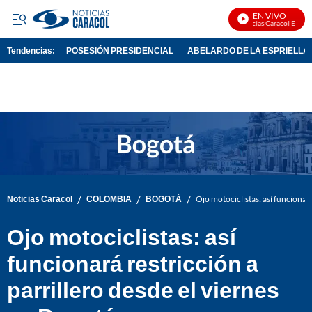
EN VIVO
Noticias Caracol En Vivo
Tendencias:
POSESIÓN PRESIDENCIAL
ABELARDO DE LA ESPRIELLA
PUBLICIDAD
/
/
/
Noticias Caracol
COLOMBIA
BOGOTÁ
Ojo motociclistas: así funcionará
Ojo motociclistas: así
funcionará restricción a
parrillero desde el viernes