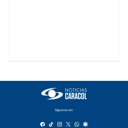
Síguenos en:
facebook
tiktok
instagram
twitter
whatsapp
google