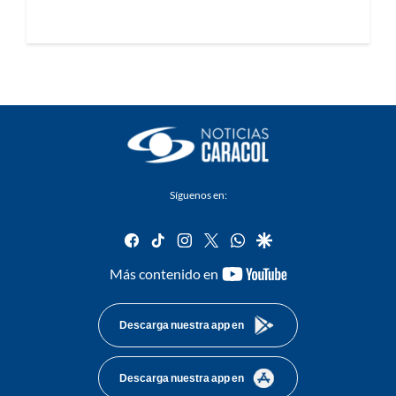
Síguenos en:
facebook
tiktok
instagram
twitter
whatsapp
google
youtube-
Más contenido en
footer
Descarga nuestra app en
Descarga nuestra app en