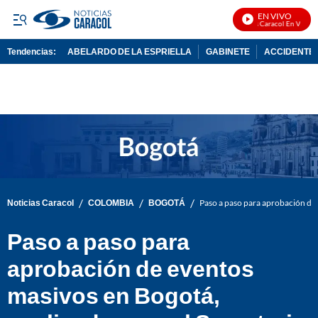
EN VIVO
Noticias Caracol En Vivo
Tendencias:
ABELARDO DE LA ESPRIELLA
GABINETE
ACCIDENTE 
PUBLICIDAD
/
/
/
Noticias Caracol
COLOMBIA
BOGOTÁ
Paso a paso para aprobación de 
Paso a paso para
aprobación de eventos
masivos en Bogotá,