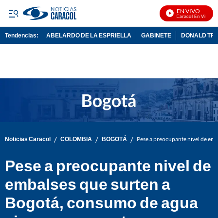
EN VIVO
Noticias Caracol En Vivo
Tendencias:
ABELARDO DE LA ESPRIELLA
GABINETE
DONALD TR
PUBLICIDAD
/
/
/
Noticias Caracol
COLOMBIA
BOGOTÁ
Pese a preocupante nivel de em
Pese a preocupante nivel de
embalses que surten a
Bogotá, consumo de agua