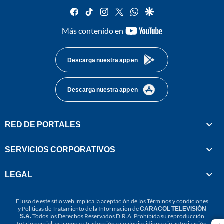
facebook
tiktok
instagram
twitter
whatsapp
google
youtube-
Más contenido en
footer
Descarga nuestra app en
Descarga nuestra app en
RED DE PORTALES
SERVICIOS CORPORATIVOS
LEGAL
El uso de este sitio web implica la aceptación de los
Términos y condiciones
y
Políticas de Tratamiento de la Información
de
CARACOL TELEVISIÓN
S.A.
Todos los Derechos Reservados D.R.A. Prohibida su reproducción
total o parcial, así como su traducción a cualquier idioma sin autorización