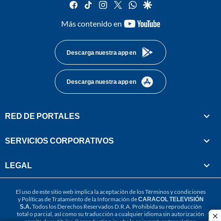
facebook
tiktok
instagram
twitter
whatsapp
google
youtube-
Más contenido en
footer
Descarga nuestra app en
Descarga nuestra app en
RED DE PORTALES
SERVICIOS CORPORATIVOS
LEGAL
El uso de este sitio web implica la aceptación de los
Términos y condiciones
y
Políticas de Tratamiento de la Información
de
CARACOL TELEVISIÓN
S.A.
Todos los Derechos Reservados D.R.A. Prohibida su reproducción
total o parcial, así como su traducción a cualquier idioma sin autorización
cl