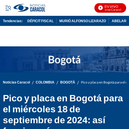
EN VIVO
Noticias Caracol En Viv
Tendencias:
DÉFICIT FISCAL
MURIÓ ALFONSO LIZARAZO
ABELARDO
PUBLICIDAD
/
/
/
Noticias Caracol
COLOMBIA
BOGOTÁ
Pico y placa en Bogotá para el m
Pico y placa en Bogotá para
el miércoles 18 de
septiembre de 2024: así