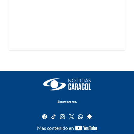
Síguenos en:
facebook
tiktok
instagram
twitter
whatsapp
google
youtube-
Más contenido en
footer