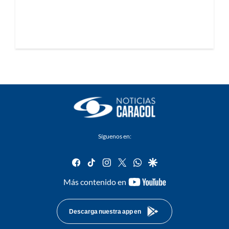
Síguenos en:
facebook
tiktok
instagram
twitter
whatsapp
google
youtube-
Más contenido en
footer
Descarga nuestra app en