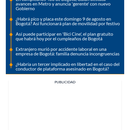
avances en Metro y anuncia 'gerente' con nuevo
Gobierno
¿Habrá pico y placa este domingo 9 de agosto en
Bogotá? Así funcionará plan de movilidad por festivo
Así puede participar en 'Bici Cine', el plan gratuito
que habrá hoy por el cumpleaños de Bogotá
Extranjero murió por accidente laboral en una
empresa de Bogotá: familia denuncia incongruencias
¿Habría un tercer implicado en libertad en el caso del
conductor de plataforma asesinado en Bogotá?
PUBLICIDAD