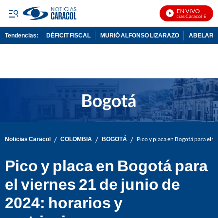
EN VIVO
Noticias Caracol En Vivo
Tendencias:
DÉFICIT FISCAL
MURIÓ ALFONSO LIZARAZO
ABELARDO
PUBLICIDAD
/
/
/
Noticias Caracol
COLOMBIA
BOGOTÁ
Pico y placa en Bogotá para el v
Pico y placa en Bogotá para
el viernes 21 de junio de
2024: horarios y