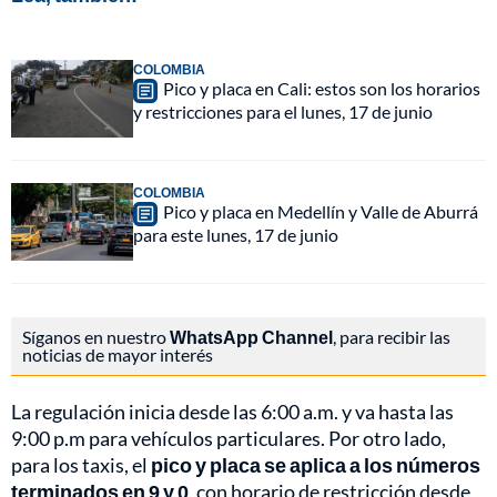
COLOMBIA
Pico y placa en Cali: estos son los horarios
y restricciones para el lunes, 17 de junio
COLOMBIA
Pico y placa en Medellín y Valle de Aburrá
para este lunes, 17 de junio
Síganos en nuestro
WhatsApp Channel
, para recibir las
noticias de mayor interés
La regulación inicia desde las 6:00 a.m. y va hasta las
9:00 p.m para vehículos particulares. Por otro lado,
para los taxis, el
pico y placa se aplica a los números
terminados en 9 y 0
,
con horario de restricción desde