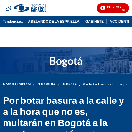
EN VIVO
Noticias
Tendencias:
ABELARDO DE LA ESPRIELLA
GABINETE
ACCIDENTE 
PUBLICIDAD
/
/
/
Noticias Caracol
COLOMBIA
BOGOTÁ
Por botar basura a la calle y a l
Por botar basura a la calle y
a la hora que no es,
multarán en Bogotá a la