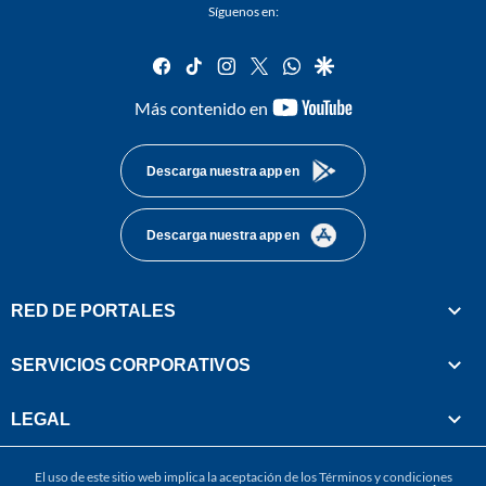
Síguenos en:
facebook
tiktok
instagram
twitter
whatsapp
google
youtube-
Más contenido en
footer
Descarga nuestra app en
Descarga nuestra app en
RED DE PORTALES
SERVICIOS CORPORATIVOS
LEGAL
El uso de este sitio web implica la aceptación de los
Términos y condiciones