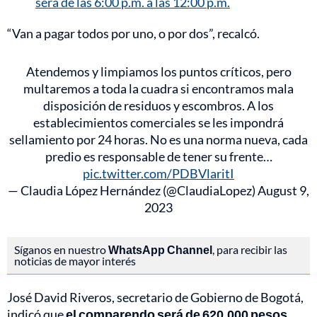
será de las 6:00 p.m. a las 12:00 p.m.
“Van a pagar todos por uno, o por dos”, recalcó.
Atendemos y limpiamos los puntos críticos, pero
multaremos a toda la cuadra si encontramos mala
disposición de residuos y escombros. A los
establecimientos comerciales se les impondrá
sellamiento por 24 horas. No es una norma nueva, cada
predio es responsable de tener su frente…
pic.twitter.com/PDBVlaritI
— Claudia López Hernández (@ClaudiaLopez)
August 9,
2023
Síganos en nuestro
WhatsApp Channel
, para recibir las
noticias de mayor interés
José David Riveros, secretario de Gobierno de Bogotá,
indicó que
el comparendo será de 620.000 pesos