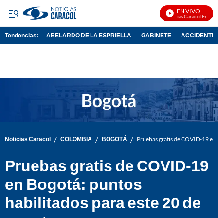
EN VIVO
Noticias Caracol En Vivo
Tendencias:
ABELARDO DE LA ESPRIELLA
GABINETE
ACCIDENTE 
PUBLICIDAD
/
/
/
Noticias Caracol
COLOMBIA
BOGOTÁ
Pruebas gratis de COVID-19 en B
Pruebas gratis de COVID-19
en Bogotá: puntos
habilitados para este 20 de