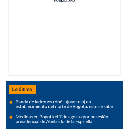
PUBLICIDAD
Lo último
Banda de ladrones robó lujoso reloj en
establecimiento del norte de Bogotá: esto se sabe
Medidas en Bogotá el 7 de agosto por posesión
presidencial de Abelardo de la Espriella