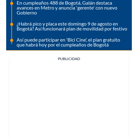
En cumpleaños 488 de Bogotá, Galán destaca
avances en Metro y anuncia 'gerente' con nuevo
Gobierno
¿Habrá pico y placa este domingo 9 de agosto en
Bogotá? Así funcionará plan de movilidad por festivo
Así puede participar en 'Bici Cine', el plan gratuito
que habrá hoy por el cumpleaños de Bogotá
PUBLICIDAD