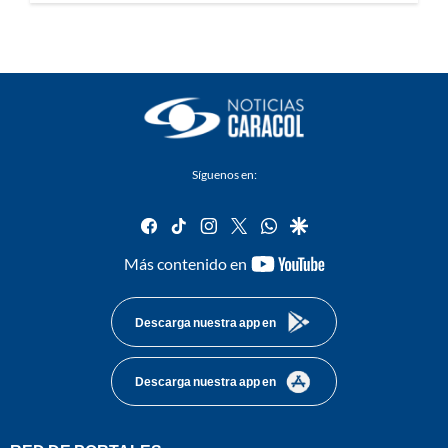
Síguenos en:
facebook
tiktok
instagram
twitter
whatsapp
google
youtube-
Más contenido en
footer
Descarga nuestra app en
Descarga nuestra app en