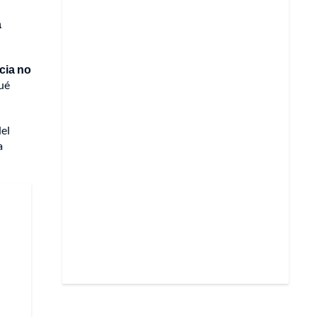
a
cia no
ué
del
a