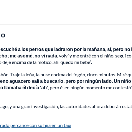
go
escuché a los perros que ladraron por la mañana, sí, pero no 
ho; me asomé, no vi nada
, volví y me entré con el niño, seguí c
lo dejé encima de la motico, ahí quedó mi bebé”.
jabón. Traje la leña, la puse encima del fogón, cinco minutos. Miré q
 pleno aguacero salí a buscarlo, pero por ningún lado. Un niño
o llamaba él decía ‘ah’
, pero él en ningún momento me contestó”
iago, y una gran investigación, las autoridades ahora deberán esta
rado percance con su hija en un taxi