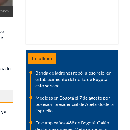
Caracol
ue
de
Lo último
sábado
Banda de ladrones robó lujoso reloj en
establecimiento del norte de Bogotá:
esto se sabe
Medidas en Bogotá el 7 de agosto por
posesión presidencial de Abelardo de la
Espriella
 ya
En cumpleaños 488 de Bogotá, Galán
destaca avances en Metro y anuncia