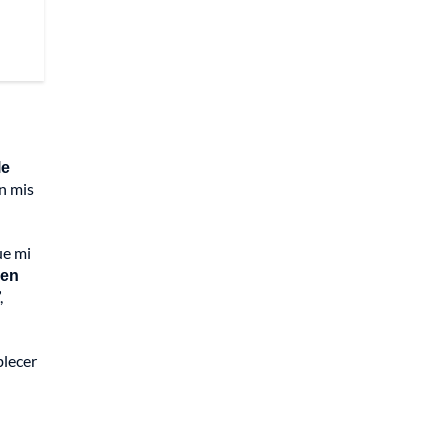
le
on mis
ue mi
 en
,
blecer