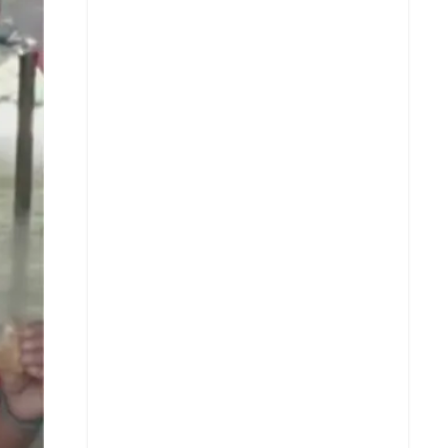
Facebook
X
Whatsapp
Copiar enlace
Telegram
LinkedIn