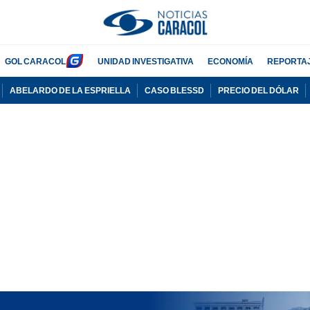
GOL CARACOL
UNIDAD INVESTIGATIVA
ECONOMÍA
REPORTA
ABELARDO DE LA ESPRIELLA
CASO BLESSD
PRECIO DEL DÓLAR
PUBLICIDAD