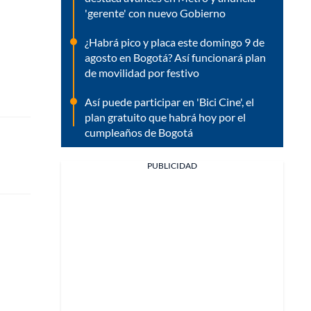
'gerente' con nuevo Gobierno
¿Habrá pico y placa este domingo 9 de
agosto en Bogotá? Así funcionará plan
de movilidad por festivo
Así puede participar en 'Bici Cine', el
plan gratuito que habrá hoy por el
cumpleaños de Bogotá
PUBLICIDAD