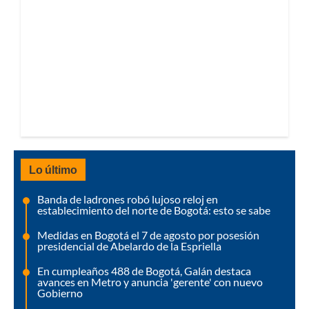
Lo último
Banda de ladrones robó lujoso reloj en
establecimiento del norte de Bogotá: esto se sabe
Medidas en Bogotá el 7 de agosto por posesión
presidencial de Abelardo de la Espriella
En cumpleaños 488 de Bogotá, Galán destaca
avances en Metro y anuncia 'gerente' con nuevo
Gobierno