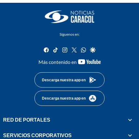
Síguenos en:
facebook
tiktok
instagram
twitter
whatsapp
google
youtube-
Más contenido en
footer
Descarga nuestra app en
Descarga nuestra app en
RED DE PORTALES
SERVICIOS CORPORATIVOS