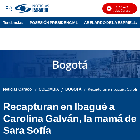
EN VIVO
Noticias Caracol En Viv
Tendencias:
POSESIÓN PRESIDENCIAL
ABELARDO DE LA ESPRIELLA
PUBLICIDAD
/
/
/
Noticias Caracol
COLOMBIA
BOGOTÁ
Recapturan en Ibagué a Carolina
Recapturan en Ibagué a
Carolina Galván, la mamá de
Sara Sofía