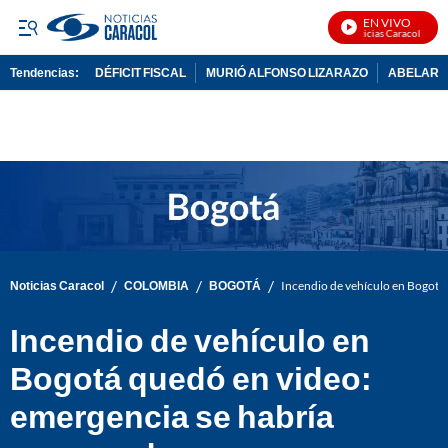
EN VIVO
Noticias Caracol En Viv
Tendencias:
DÉFICIT FISCAL
MURIÓ ALFONSO LIZARAZO
ABELARDO
PUBLICIDAD
/
/
/
Noticias Caracol
COLOMBIA
BOGOTÁ
Incendio de vehículo en Bogotá
Incendio de vehículo en
Bogotá quedó en video:
emergencia se habría