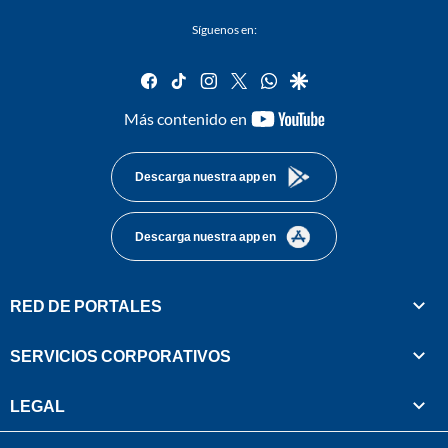
Síguenos en:
facebook
tiktok
instagram
twitter
whatsapp
google
youtube-
Más contenido en
footer
Descarga nuestra app en
Descarga nuestra app en
RED DE PORTALES
SERVICIOS CORPORATIVOS
LEGAL