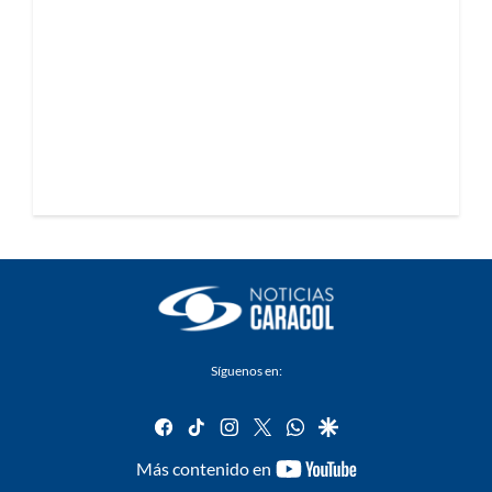
Síguenos en:
facebook
tiktok
instagram
twitter
whatsapp
google
youtube-
Más contenido en
footer