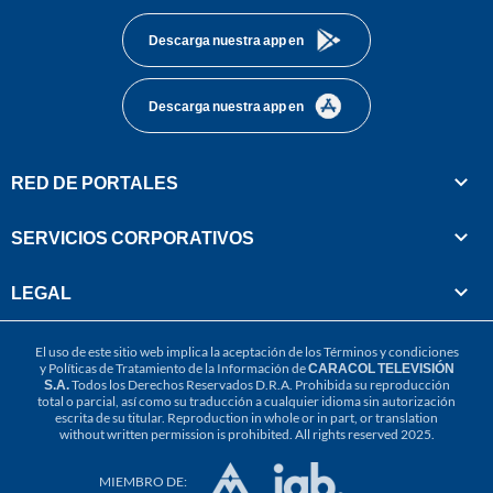
Descarga nuestra app en
Descarga nuestra app en
RED DE PORTALES
SERVICIOS CORPORATIVOS
LEGAL
El uso de este sitio web implica la aceptación de los
Términos y condiciones
y
Políticas de Tratamiento de la Información
de
CARACOL TELEVISIÓN
S.A.
Todos los Derechos Reservados D.R.A. Prohibida su reproducción
total o parcial, así como su traducción a cualquier idioma sin autorización
escrita de su titular. Reproduction in whole or in part, or translation
without written permission is prohibited. All rights reserved 2025.
MIEMBRO DE: