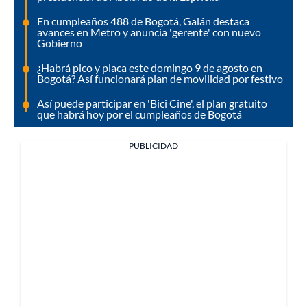
En cumpleaños 488 de Bogotá, Galán destaca
avances en Metro y anuncia 'gerente' con nuevo
Gobierno
¿Habrá pico y placa este domingo 9 de agosto en
Bogotá? Así funcionará plan de movilidad por festivo
Así puede participar en 'Bici Cine', el plan gratuito
que habrá hoy por el cumpleaños de Bogotá
PUBLICIDAD