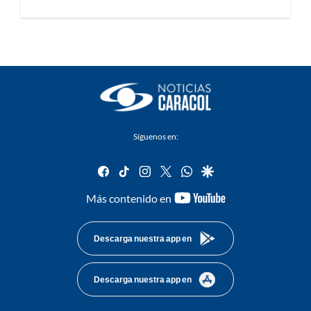
Síguenos en:
facebook
tiktok
instagram
twitter
whatsapp
google
youtube-
Más contenido en
footer
Descarga nuestra app en
Descarga nuestra app en