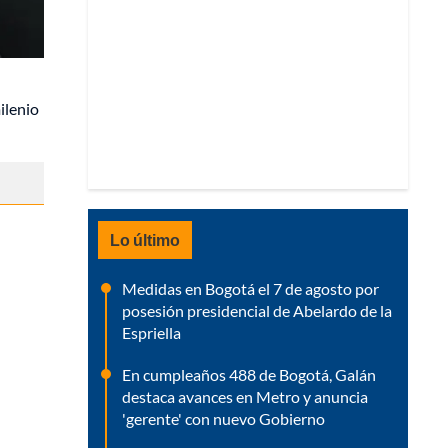
ilenio
Lo último
Medidas en Bogotá el 7 de agosto por
posesión presidencial de Abelardo de la
Espriella
En cumpleaños 488 de Bogotá, Galán
destaca avances en Metro y anuncia
'gerente' con nuevo Gobierno