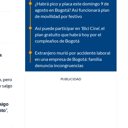
¿Habrá pico y placa este domingo 9 de
agosto en Bogotá? Así funcionará plan
de movilidad por festivo
Así puede participar en 'Bici Cine', el
plan gratuito que habrá hoy por el
cumpleaños de Bogotá
Extranjero murió por accidente laboral
a
en una empresa de Bogotá: familia
denuncia incongruencias
o, pero
PUBLICIDAD
y salgo
aigo
nto
”,