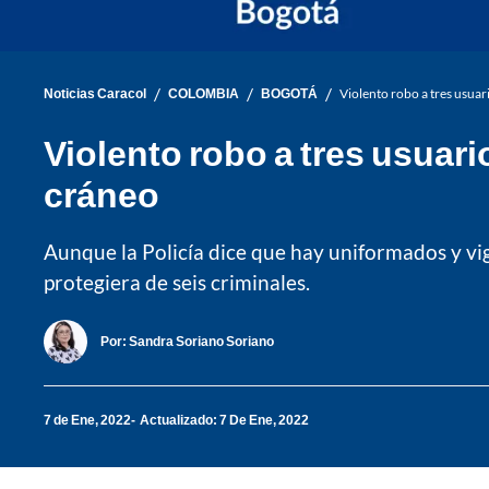
/
/
/
Noticias Caracol
COLOMBIA
BOGOTÁ
Violento robo a tres usuar
Violento robo a tres usuari
cráneo
Aunque la Policía dice que hay uniformados y vig
protegiera de seis criminales.
Por:
Sandra Soriano Soriano
7 de Ene, 2022
Actualizado: 7 De Ene, 2022