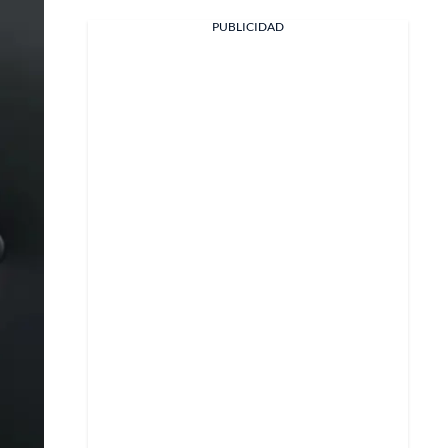
PUBLICIDAD
Facebook
X
Whatsapp
Copiar enlace
Telegram
LinkedIn