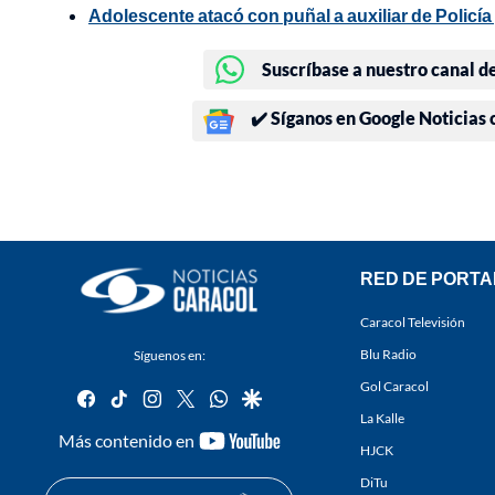
Adolescente atacó con puñal a auxiliar de Policía
Suscríbase a nuestro canal d
✔️ Síganos en Google Noticias
RED DE PORTA
Caracol Televisión
Blu Radio
Síguenos en:
Gol Caracol
facebook
tiktok
instagram
twitter
whatsapp
google
La Kalle
youtube-
Más contenido en
HJCK
footer
DiTu