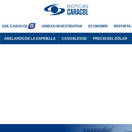
GOL CARACOL
UNIDAD INVESTIGATIVA
ECONOMÍA
REPORTA
ABELARDO DE LA ESPRIELLA
CASO BLESSD
PRECIO DEL DÓLAR
PUBLICIDAD