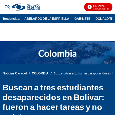
EN VIVO
Noticias Caracol En Vivo
Tendencias:
ABELARDO DE LA ESPRIELLA
GABINETE
DONALD TR
PUBLICIDAD
/
/
Noticias Caracol
COLOMBIA
Buscan a tres estudiantes desaparecidos en Bol
Buscan a tres estudiantes
desaparecidos en Bolívar:
fueron a hacer tareas y no