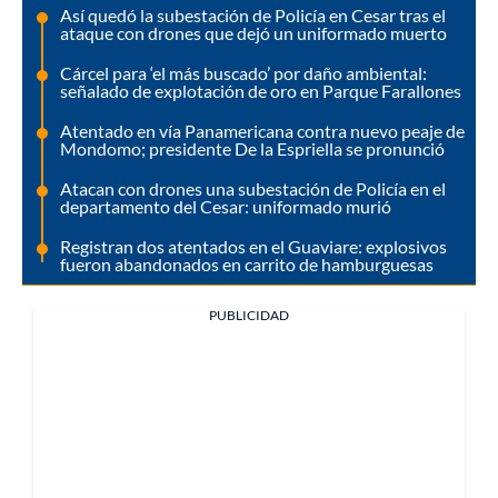
Así quedó la subestación de Policía en Cesar tras el
ataque con drones que dejó un uniformado muerto
Cárcel para ‘el más buscado’ por daño ambiental:
señalado de explotación de oro en Parque Farallones
Atentado en vía Panamericana contra nuevo peaje de
Mondomo; presidente De la Espriella se pronunció
Atacan con drones una subestación de Policía en el
departamento del Cesar: uniformado murió
Registran dos atentados en el Guaviare: explosivos
fueron abandonados en carrito de hamburguesas
PUBLICIDAD