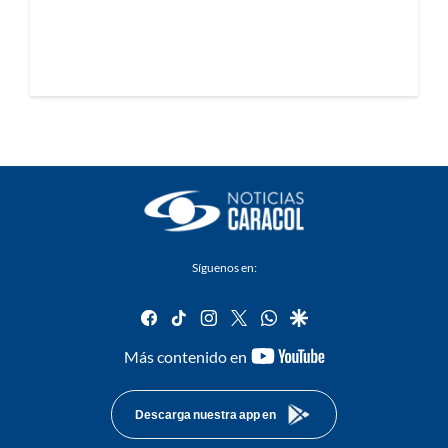
Síguenos en:
facebook
tiktok
instagram
twitter
whatsapp
google
youtube-
Más contenido en
footer
Descarga nuestra app en