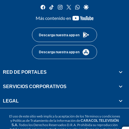
facebook
tiktok
instagram
twitter
whatsapp
google
youtube-
Más contenido en
footer
Descarga nuestra app en
Descarga nuestra app en
RED DE PORTALES
SERVICIOS CORPORATIVOS
LEGAL
El uso de este sitio web implica la aceptación de los
Términos y condiciones
y
Políticas de Tratamiento de la Información
de
CARACOL TELEVISIÓN
S.A.
Todos los Derechos Reservados D.R.A. Prohibida su reproducción