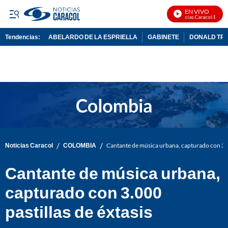
EN VIVO
Noticias Caracol En Viv
Tendencias:
ABELARDO DE LA ESPRIELLA
GABINETE
DONALD TR
PUBLICIDAD
/
/
Noticias Caracol
COLOMBIA
Cantante de música urbana, capturado con 3.00
Cantante de música urbana,
capturado con 3.000
pastillas de éxtasis