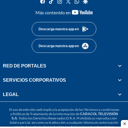
facebook
tiktok
instagram
twitter
whatsapp
google
youtube-
Más contenido en
footer
Descarga nuestra app en
Descarga nuestra app en
RED DE PORTALES
SERVICIOS CORPORATIVOS
LEGAL
El uso de este sitio web implica la aceptación de los
Términos y condiciones
y
Políticas de Tratamiento de la Información
de
CARACOL TELEVISIÓN
S.A.
Todos los Derechos Reservados D.R.A. Prohibida su reproducción
total o parcial, así como su traducción a cualquier idioma sin autorización
cl
escrita de su titular. Reproduction in whole or in part, or translation