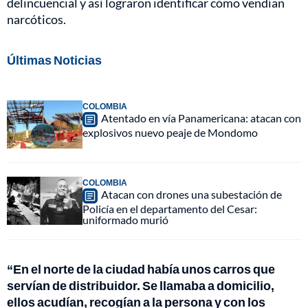
delincuencial y así lograron identificar cómo vendían
narcóticos.
Últimas Noticias
COLOMBIA
Atentado en vía Panamericana: atacan con
explosivos nuevo peaje de Mondomo
COLOMBIA
Atacan con drones una subestación de
Policía en el departamento del Cesar:
uniformado murió
“En el norte de la ciudad había unos carros que
servían de distribuidor. Se llamaba a domicilio,
ellos acudían, recogían a la persona y con los