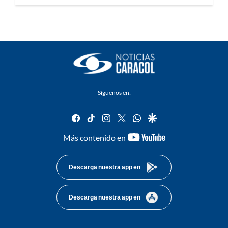
Síguenos en:
facebook
tiktok
instagram
twitter
whatsapp
google
youtube-
Más contenido en
footer
Descarga nuestra app en
Descarga nuestra app en