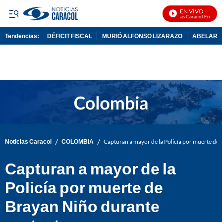
EN VIVO
Noticias Caracol En Vivo
Tendencias:
DÉFICIT FISCAL
MURIÓ ALFONSO LIZARAZO
ABELARDO
PUBLICIDAD
/
/
Noticias Caracol
COLOMBIA
Capturan a mayor de la Policía por muerte de
Capturan a mayor de la
Policía por muerte de
Brayan Niño durante