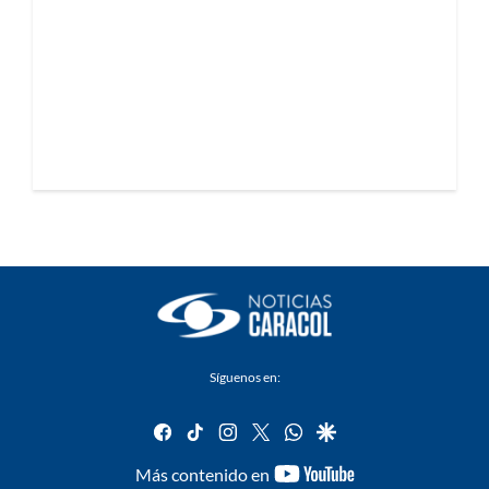
Síguenos en:
facebook
tiktok
instagram
twitter
whatsapp
google
youtube-
Más contenido en