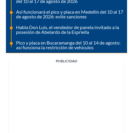
del 10 al 17 de agosto de 2026
Así funcionará el pico y placa en Medellín del 10 al 17
de agosto de 2026: evite sanciones
Habla Don Luis, el vendedor de panela invitado a la
posesión de Abelardo de la Espriella
Pico y placa en Bucaramanga del 10 al 14 de agosto:
así funciona la restricción de vehículos
PUBLICIDAD