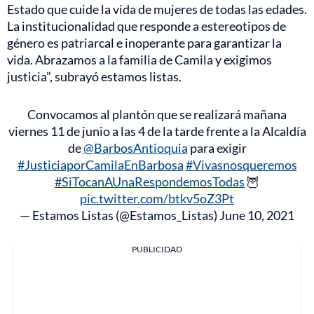
Estado que cuide la vida de mujeres de todas las edades.
La institucionalidad que responde a estereotipos de
género es patriarcal e inoperante para garantizar la
vida. Abrazamos a la familia de Camila y exigimos
justicia”, subrayó estamos listas.
Convocamos al plantón que se realizará mañana
viernes 11 de junio a las 4 de la tarde frente a la Alcaldía
de
@BarbosAntioquia
para exigir
#JusticiaporCamilaEnBarbosa
#Vivasnosqueremos
#SiTocanAUnaRespondemosTodas
🦉
pic.twitter.com/btkv5oZ3Pt
— Estamos Listas (@Estamos_Listas)
June 10, 2021
PUBLICIDAD