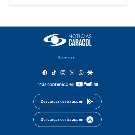
Síguenos en:
facebook
tiktok
instagram
twitter
whatsapp
google
youtube-
Más contenido en
footer
Descarga nuestra app en
Descarga nuestra app en