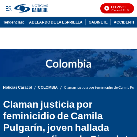
EN VIVO
Noticias Caracol En Vivo
Tendencias:
ABELARDO DE LA ESPRIELLA
GABINETE
ACCIDENTE 
PUBLICIDAD
/
/
Noticias Caracol
COLOMBIA
Claman justicia por feminicidio de Camila Pulg
Claman justicia por
feminicidio de Camila
Pulgarín, joven hallada