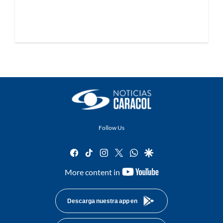
Follow Us
facebook
tiktok
instagram
twitter
whatsapp
google
youtube-
More content in
footer
Descarga nuestra app en