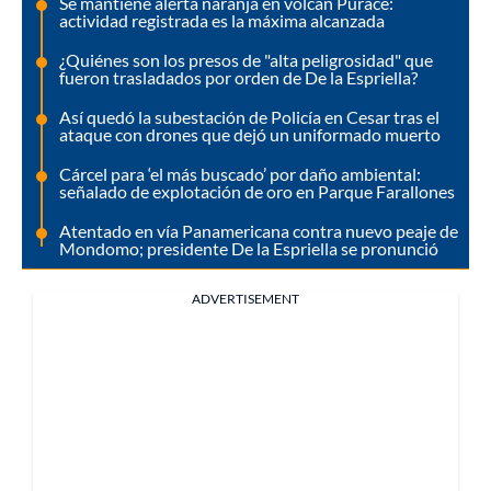
Se mantiene alerta naranja en volcán Puracé:
actividad registrada es la máxima alcanzada
¿Quiénes son los presos de "alta peligrosidad" que
fueron trasladados por orden de De la Espriella?
Así quedó la subestación de Policía en Cesar tras el
ataque con drones que dejó un uniformado muerto
Cárcel para ‘el más buscado’ por daño ambiental:
señalado de explotación de oro en Parque Farallones
Atentado en vía Panamericana contra nuevo peaje de
Mondomo; presidente De la Espriella se pronunció
ADVERTISEMENT