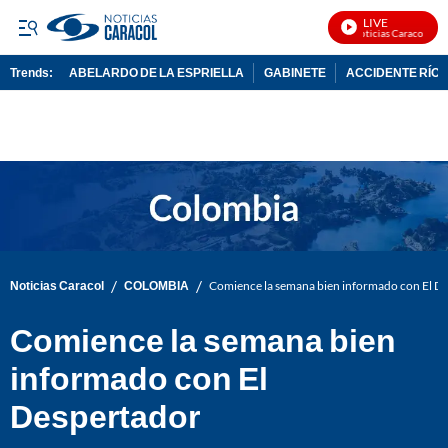
LIVE
Noticias Caracol En V
Trends:
ABELARDO DE LA ESPRIELLA
GABINETE
ACCIDENTE RÍO 
ADVERTISEMENT
/
/
Noticias Caracol
COLOMBIA
Comience la semana bien informado con El D
Comience la semana bien
informado con El
Despertador