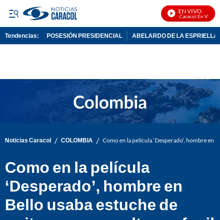
EN VIVO
Noticias Caracol En Vivo
Tendencias:
POSESIÓN PRESIDENCIAL
ABELARDO DE LA ESPRIELLA
PUBLICIDAD
/
/
Noticias Caracol
COLOMBIA
Como en la película ‘Desperado’, hombre en Bel
Como en la película
‘Desperado’, hombre en
Bello usaba estuche de