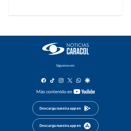
Síguenos en:
facebook
tiktok
instagram
twitter
whatsapp
google
youtube-
Más contenido en
footer
Descarga nuestra app en
Descarga nuestra app en