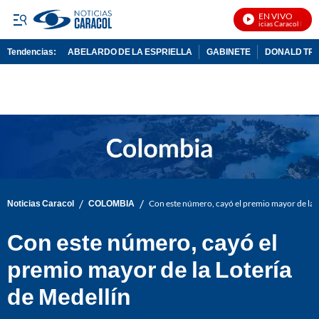
EN VIVO
Noticias Caracol En Viv
Tendencias:
ABELARDO DE LA ESPRIELLA
GABINETE
DONALD TR
PUBLICIDAD
/
/
Noticias Caracol
COLOMBIA
Con este número, cayó el premio mayor de la L
Con este número, cayó el
premio mayor de la Lotería
de Medellín