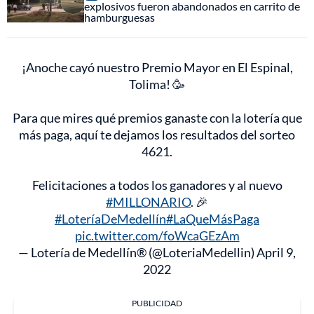
explosivos fueron abandonados en carrito de
hamburguesas
¡Anoche cayó nuestro Premio Mayor en El Espinal,
Tolima! 🥳
Para que mires qué premios ganaste con la lotería que
más paga, aquí te dejamos los resultados del sorteo
4621.
Felicitaciones a todos los ganadores y al nuevo
#MILLONARIO
. 🎉
#LoteríaDeMedellín
#LaQueMásPaga
pic.twitter.com/foWcaGEzAm
— Lotería de Medellín® (@LoteriaMedellin)
April 9,
2022
PUBLICIDAD