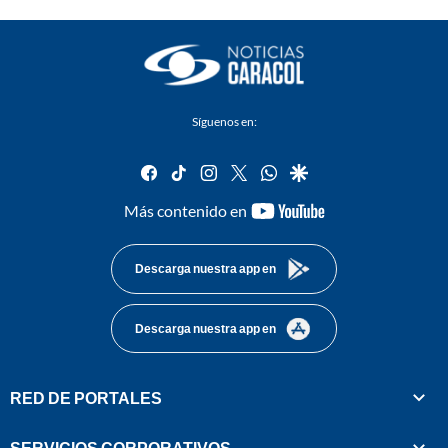
Síguenos en:
facebook
tiktok
instagram
twitter
whatsapp
google
youtube-
Más contenido en
footer
Descarga nuestra app en
Descarga nuestra app en
RED DE PORTALES
SERVICIOS CORPORATIVOS