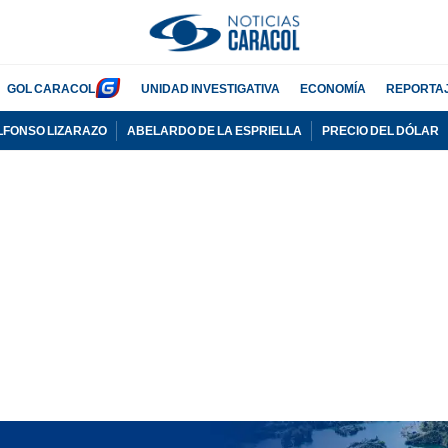
GOL CARACOL
UNIDAD INVESTIGATIVA
ECONOMÍA
REPORTA
LFONSO LIZARAZO
ABELARDO DE LA ESPRIELLA
PRECIO DEL DÓLAR
PUBLICIDAD