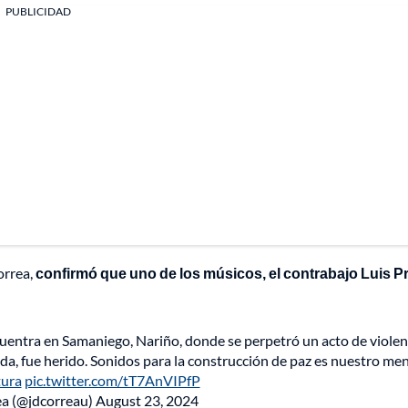
PUBLICIDAD
orrea,
confirmó que uno de los músicos, el contrabajo Luis P
cuentra en Samaniego, Nariño, donde se perpetró un acto de violen
da, fue herido. Sonidos para la construcción de paz es nuestro men
ura
pic.twitter.com/tT7AnVIPfP
ea (@jdcorreau)
August 23, 2024