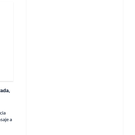
rada,
cia
saje a