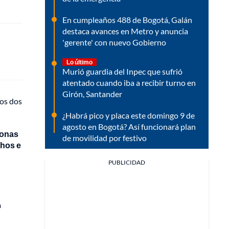
En cumpleaños 488 de Bogotá, Galán
destaca avances en Metro y anuncia
'gerente' con nuevo Gobierno
Lo último
Murió guardia del Inpec que sufrió
atentado cuando iba a recibir turno en
Girón, Santander
los dos
¿Habrá pico y placa este domingo 9 de
agosto en Bogotá? Así funcionará plan
sonas
de movilidad por festivo
chos e
PUBLICIDAD
a