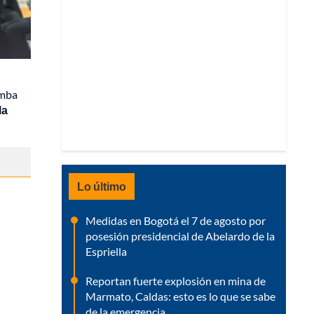
omba
la
Lo último
Medidas en Bogotá el 7 de agosto por
posesión presidencial de Abelardo de la
Espriella
Reportan fuerte explosión en mina de
Marmato, Caldas: esto es lo que se sabe
de la emergencia