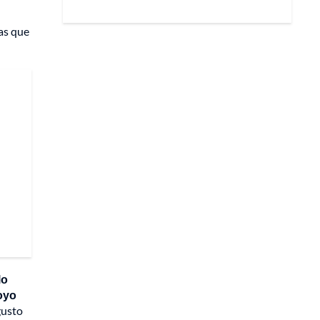
as que
lo
poyo
gusto