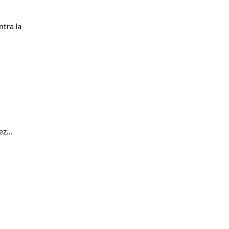
tra la
lez…