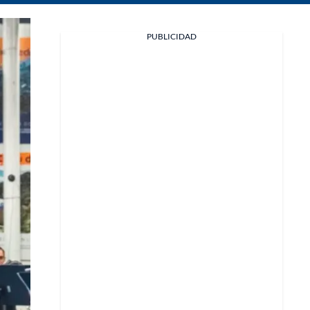
Facebook
PUBLICIDAD
X
Whatsapp
Copiar enlace
Telegram
LinkedIn