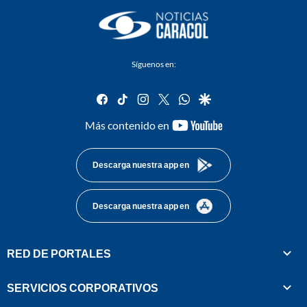
Síguenos en:
facebook
tiktok
instagram
twitter
whatsapp
google
youtube-
Más contenido en
footer
Descarga nuestra app en
Descarga nuestra app en
RED DE PORTALES
SERVICIOS CORPORATIVOS