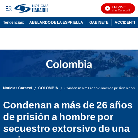
EN VIVO
Noticias Caracol En Viv
Tendencias:
ABELARDO DE LA ESPRIELLA
GABINETE
ACCIDENTE 
PUBLICIDAD
/
/
Noticias Caracol
COLOMBIA
Condenan a más de 26 años de prisión a hombr
Condenan a más de 26 años
de prisión a hombre por
secuestro extorsivo de una