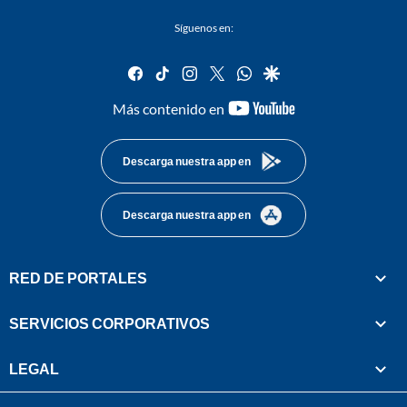
Síguenos en:
facebook
tiktok
instagram
twitter
whatsapp
google
youtube-
Más contenido en
footer
Descarga nuestra app en
Descarga nuestra app en
RED DE PORTALES
SERVICIOS CORPORATIVOS
LEGAL