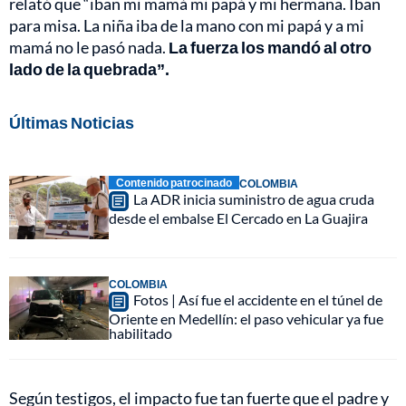
relató que “iban mi mamá mi papá y mi hermana. Iban
para misa. La niña iba de la mano con mi papá y a mi
mamá no le pasó nada.
La fuerza los mandó al otro
lado de la quebrada”.
Últimas Noticias
Contenido patrocinado
COLOMBIA
La ADR inicia suministro de agua cruda
desde el embalse El Cercado en La Guajira
COLOMBIA
Fotos | Así fue el accidente en el túnel de
Oriente en Medellín: el paso vehicular ya fue
habilitado
Según testigos, el impacto fue tan fuerte que el padre y