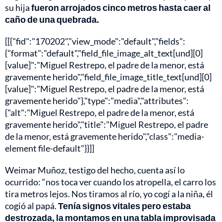
su hija
fueron arrojados cinco metros hasta caer al
caño de una quebrada.
[[{"fid":"170202","view_mode":"default","fields":
{"format":"default","field_file_image_alt_text[und][0]
[value]":"Miguel Restrepo, el padre de la menor, está
gravemente herido","field_file_image_title_text[und][0]
[value]":"Miguel Restrepo, el padre de la menor, está
gravemente herido"},"type":"media","attributes":
{"alt":"Miguel Restrepo, el padre de la menor, está
gravemente herido","title":"Miguel Restrepo, el padre
de la menor, está gravemente herido","class":"media-
element file-default"}}]]
Weimar Muñoz, testigo del hecho, cuenta así lo
ocurrido: “nos toca ver cuando los atropella, el carro los
tira metros lejos. Nos tiramos al río, yo cogí a la niña, él
cogió al papá.
Tenía signos vitales pero estaba
destrozada, la montamos en una tabla improvisada