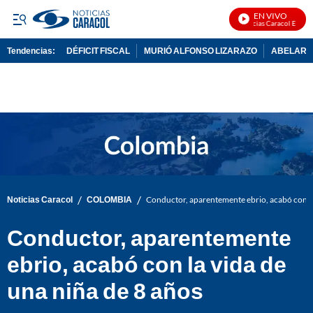
EN VIVO
Noticias Caracol En Vivo
Tendencias:
DÉFICIT FISCAL
MURIÓ ALFONSO LIZARAZO
ABELARDO
PUBLICIDAD
/
/
Noticias Caracol
COLOMBIA
Conductor, aparentemente ebrio, acabó con la
Conductor, aparentemente
ebrio, acabó con la vida de
una niña de 8 años