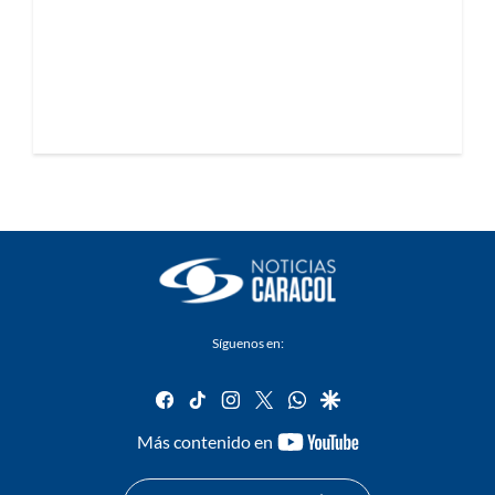
Síguenos en:
facebook
tiktok
instagram
twitter
whatsapp
google
youtube-
Más contenido en
footer