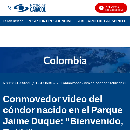
EN VIVO
Noticias Caracol En Vivo
Tendencias:
POSESIÓN PRESIDENCIAL
ABELARDO DE LA ESPRIELLA
PUBLICIDAD
/
/
Noticias Caracol
COLOMBIA
Conmovedor video del cóndor nacido en el Pa
Conmovedor video del
cóndor nacido en el Parque
Jaime Duque: “Bienvenido,