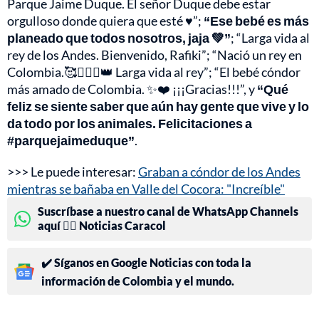
Parque Jaime Duque. El señor Duque debe estar
orgulloso donde quiera que esté ♥️”;
“Ese bebé es más
planeado que todos nosotros, jaja 💚”
; “Larga vida al
rey de los Andes. Bienvenido, Rafiki”; “Nació un rey en
Colombia.🥰🙇🏼‍♀️👑 Larga vida al rey”; “El bebé cóndor
más amado de Colombia. ✨❤️ ¡¡¡Gracias!!!”, y
“Qué
feliz se siente saber que aún hay gente que vive y lo
da todo por los animales. Felicitaciones a
#parquejaimeduque”
.
>>> Le puede interesar:
Graban a cóndor de los Andes
mientras se bañaba en Valle del Cocora: "Increíble"
Suscríbase a nuestro canal de WhatsApp Channels
aquí 👉🏻 Noticias Caracol
✔️ Síganos en Google Noticias con toda la
información de Colombia y el mundo.