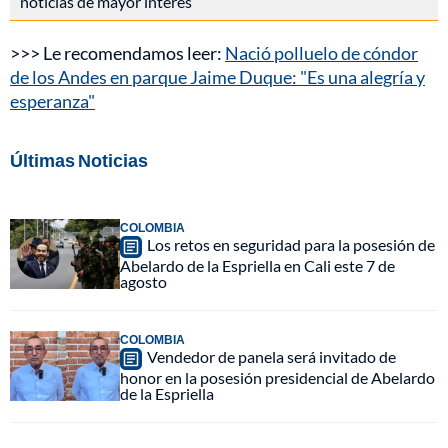
noticias de mayor interés
>>> Le recomendamos leer:
Nació polluelo de cóndor
de los Andes en parque Jaime Duque: "Es una alegría y
esperanza"
Últimas Noticias
COLOMBIA
Los retos en seguridad para la posesión de
Abelardo de la Espriella en Cali este 7 de
agosto
COLOMBIA
Vendedor de panela será invitado de
honor en la posesión presidencial de Abelardo
de la Espriella