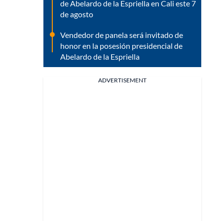
de Abelardo de la Espriella en Cali este 7
de agosto
Vendedor de panela será invitado de
honor en la posesión presidencial de
Abelardo de la Espriella
ADVERTISEMENT